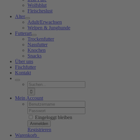
Wolfsblut
Fleischeslust
Alter
Adult/Erwachsen
Welpen & Junghunde
Futterart
Trockenfutter
Nassfutter
Knochen
Snacks
Über uns
Fischfutter
Kontakt
Suche
nach:
Mein Account
Username:
Password:
Eingeloggt bleiben
Registrieren
Warenkorb
0