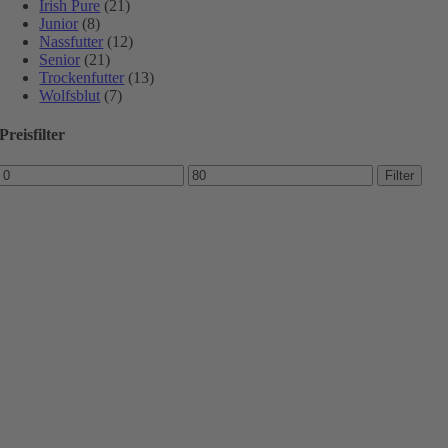
Irish Pure
(21)
Junior
(8)
Nassfutter
(12)
Senior
(21)
Trockenfutter
(13)
Wolfsblut
(7)
Preisfilter
Min.
Max.
Filter
Preis
Preis