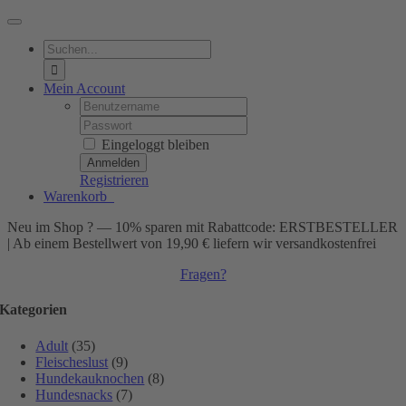
Toggle
Navigation
Suche
nach:
Mein Account
Username:
Password:
Eingeloggt bleiben
Registrieren
Warenkorb
0
Neu im Shop ? — 10% sparen mit Rabattcode: ERSTBESTELLER
| Ab einem Bestellwert von 19,90 € liefern wir versandkostenfrei
Fragen?
Kategorien
Adult
(35)
Fleischeslust
(9)
Hundekauknochen
(8)
Hundesnacks
(7)