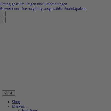
Zum
Häufig gestellte Fragen und Empfehlungen
Inhalt
Bewusst nur eine sorgfältig ausgewählte Produktpalette
springen


MENU
Shop
Marken
Irish Pure