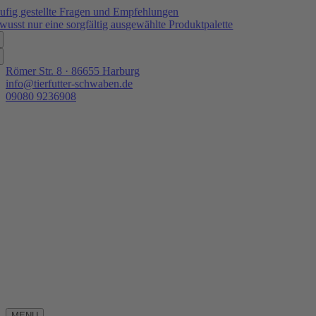
Zum
ufig gestellte Fragen und Empfehlungen
Inhalt
wusst nur eine sorgfältig ausgewählte Produktpalette
springen
Römer Str. 8 · 86655 Harburg
info@tierfutter-schwaben.de
09080 9236908
MENU