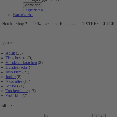
Registrieren
Warenkorb
0
Neu im Shop ? — 10% sparen mit Rabattcode: ERSTBESTELLER | Ab e
tegorien
Adult
(35)
Fleischeslust
(9)
Hundekauknochen
(8)
Hundesnacks
(7)
Irish Pure
(21)
Junior
(8)
Nassfutter
(12)
Senior
(21)
Trockenfutter
(13)
Wolfsblut
(7)
isfilter
n.
Max.
Filter