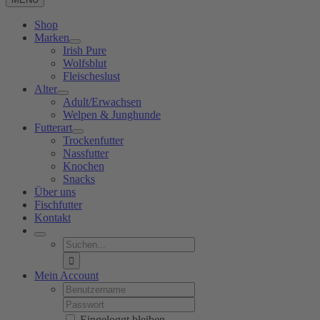
Shop
Marken
Irish Pure
Wolfsblut
Fleischeslust
Alter
Adult/Erwachsen
Welpen & Junghunde
Futterart
Trockenfutter
Nassfutter
Knochen
Snacks
Über uns
Fischfutter
Kontakt
Suche
nach:
Mein Account
Username:
Password:
Eingeloggt bleiben