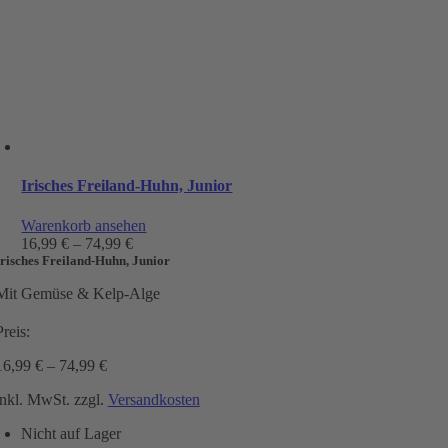
Irisches Freiland-Huhn, Junior
Warenkorb ansehen
16,99
€
–
74,99
€
Irisches Freiland-Huhn, Junior
Mit Gemüse & Kelp-Alge
Preis:
16,99
€
–
74,99
€
inkl. MwSt.
zzgl.
Versandkosten
Nicht auf Lager