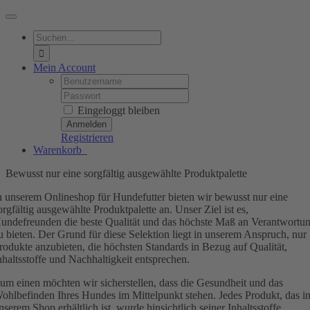
Toggle
Navigation
Suche
nach:
Mein Account
Username:
Password:
Eingeloggt bleiben
Registrieren
Warenkorb
0
Bewusst nur eine sorgfältig ausgewählte Produktpalette
n unserem Onlineshop für Hundefutter bieten wir bewusst nur eine
orgfältig ausgewählte Produktpalette an. Unser Ziel ist es,
undefreunden die beste Qualität und das höchste Maß an Verantwortu
u bieten. Der Grund für diese Selektion liegt in unserem Anspruch, nur
rodukte anzubieten, die höchsten Standards in Bezug auf Qualität,
nhaltsstoffe und Nachhaltigkeit entsprechen.
um einen möchten wir sicherstellen, dass die Gesundheit und das
ohlbefinden Ihres Hundes im Mittelpunkt stehen. Jedes Produkt, das i
nserem Shop erhältlich ist, wurde hinsichtlich seiner Inhaltsstoffe