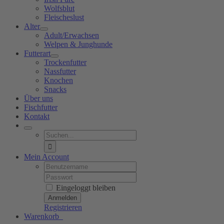
Wolfsblut
Fleischeslust
Alter
Adult/Erwachsen
Welpen & Junghunde
Futterart
Trockenfutter
Nassfutter
Knochen
Snacks
Über uns
Fischfutter
Kontakt
Suche
nach:
Mein Account
Username:
Password:
Eingeloggt bleiben
Registrieren
Warenkorb
0