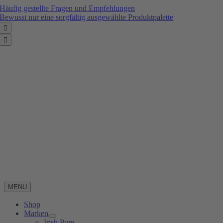
Zum
Häufig gestellte Fragen und Empfehlungen
Inhalt
Bewusst nur eine sorgfältig ausgewählte Produktpalette
springen


MENU
Shop
Marken
Irish Pure