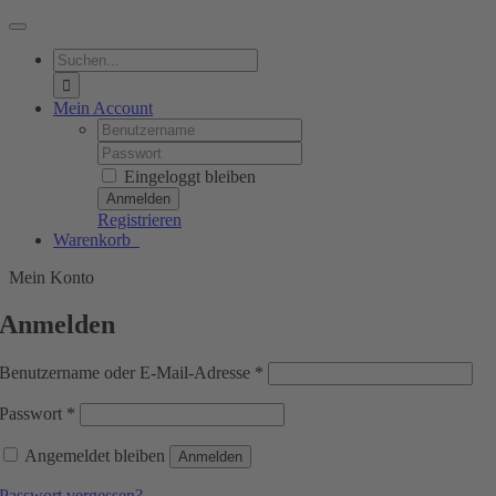
Toggle
Navigation
Suche
nach:
Mein Account
Username:
Password:
Eingeloggt bleiben
Registrieren
Warenkorb
0
Mein Konto
Anmelden
Erforderlich
Benutzername oder E-Mail-Adresse
*
Erforderlich
Passwort
*
Angemeldet bleiben
Anmelden
Passwort vergessen?