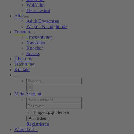
Wolfsblut
Fleischeslust
Alter
Adult/Erwachsen
Welpen & Junghunde
Futterart
Trockenfutter
Nassfutter
Knochen
Snacks
Über uns
Fischfutter
Kontakt
Suche
nach:
Mein Account
Username:
Password:
Eingeloggt bleiben
Registrieren
Warenkorb
0