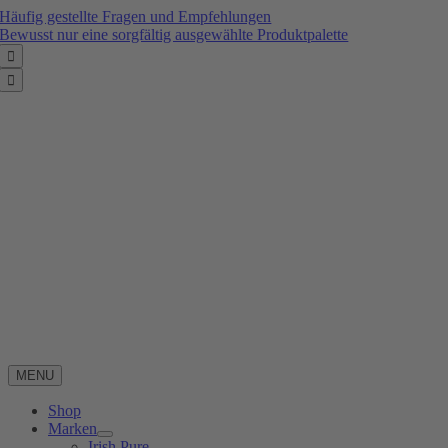
Zum
Häufig gestellte Fragen und Empfehlungen
Inhalt
Bewusst nur eine sorgfältig ausgewählte Produktpalette
springen


MENU
Shop
Marken
Irish Pure