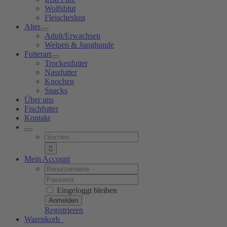
Wolfsblut
Fleischeslust
Alter
Adult/Erwachsen
Welpen & Junghunde
Futterart
Trockenfutter
Nassfutter
Knochen
Snacks
Über uns
Fischfutter
Kontakt
Suche
nach:
Mein Account
Username:
Password:
Eingeloggt bleiben
Registrieren
Warenkorb
0