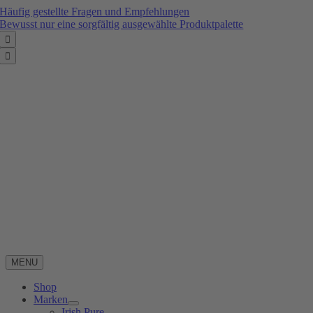
Zum
Häufig gestellte Fragen und Empfehlungen
Inhalt
Bewusst nur eine sorgfältig ausgewählte Produktpalette
springen


MENU
Shop
Marken
Irish Pure