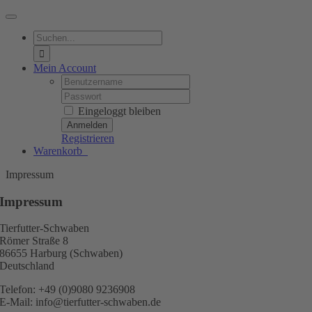
Toggle
Navigation
Suche
nach:
Mein Account
Username:
Password:
Eingeloggt bleiben
Registrieren
Warenkorb
0
Impressum
Impressum
Tierfutter-Schwaben
Römer Straße 8
86655 Harburg (Schwaben)
Deutschland
Telefon: +49 (0)9080 9236908
E-Mail: info@tierfutter-schwaben.de