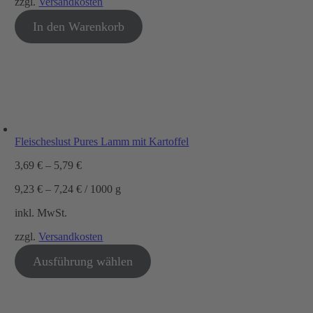
zzgl.
Versandkosten
In den Warenkorb
Fleischeslust Pures Lamm mit Kartoffel
3,69
€
–
5,79
€
9,23
€
–
7,24
€
/
1000
g
inkl. MwSt.
zzgl.
Versandkosten
Ausführung wählen