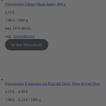
Fleischeslust Farmer Menü Junior, 400 g
3,19
€
7,98
€
/
1000
g
inkl. 19 % MwSt.
zzgl.
Versandkosten
In den Warenkorb
Fleischeslust Kaninchen mit Rind mit Erbse, Birne & roter Bete
3,19
€
–
4,99
€
7,98
€
–
6,24
€
/
1000
g