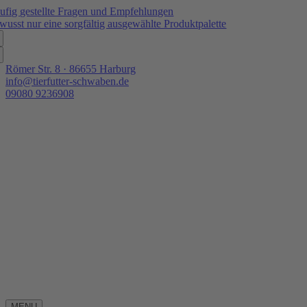
Zum
ufig gestellte Fragen und Empfehlungen
Inhalt
wusst nur eine sorgfältig ausgewählte Produktpalette
springen
Römer Str. 8 · 86655 Harburg
info@tierfutter-schwaben.de
09080 9236908
MENU