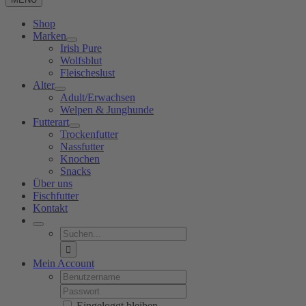
Shop
Marken
Irish Pure
Wolfsblut
Fleischeslust
Alter
Adult/Erwachsen
Welpen & Junghunde
Futterart
Trockenfutter
Nassfutter
Knochen
Snacks
Über uns
Fischfutter
Kontakt
Suche
nach:
Mein Account
Username:
Password:
Eingeloggt bleiben