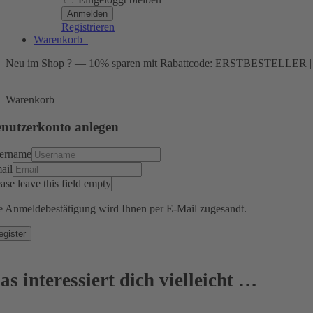
Registrieren
Warenkorb
0
Neu im Shop ? — 10% sparen mit Rabattcode: ERSTBESTELLER | Ab e
Warenkorb
nutzerkonto anlegen
ername
ail
ase leave this field empty
e Anmeldebestätigung wird Ihnen per E-Mail zugesandt.
egister
as interessiert dich vielleicht …