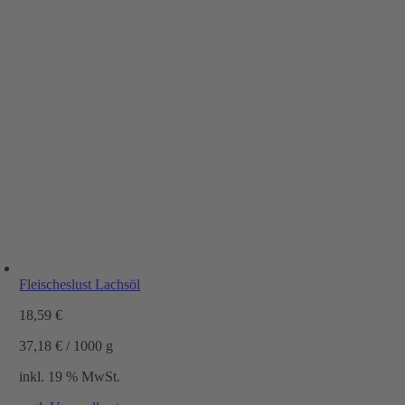
Fleischeslust Lachsöl
18,59
€
37,18
€
/
1000
g
inkl. 19 % MwSt.