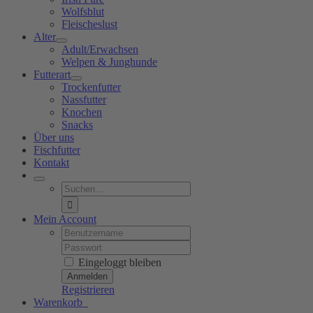
Wolfsblut
Fleischeslust
Alter
Adult/Erwachsen
Welpen & Junghunde
Futterart
Trockenfutter
Nassfutter
Knochen
Snacks
Über uns
Fischfutter
Kontakt
Suche
nach:
Mein Account
Username:
Password:
Eingeloggt bleiben
Registrieren
Warenkorb
0