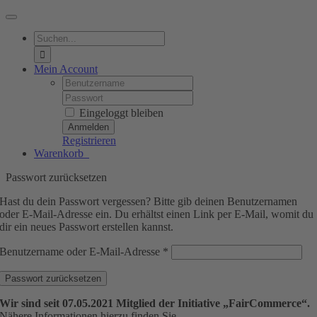
Toggle
Navigation
Suche
nach:
Mein Account
Username:
Password:
Eingeloggt bleiben
Registrieren
Warenkorb
0
Passwort zurücksetzen
Hast du dein Passwort vergessen? Bitte gib deinen Benutzernamen
oder E-Mail-Adresse ein. Du erhältst einen Link per E-Mail, womit du
dir ein neues Passwort erstellen kannst.
Erforderlich
Benutzername oder E-Mail-Adresse
*
Passwort zurücksetzen
Wir sind seit
07.05.2021
Mitglied der Initiative „FairCommerce“.
Nähere Informationen hierzu finden Sie