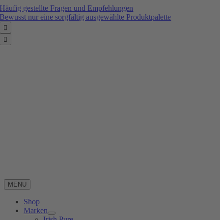
Zum
Häufig gestellte Fragen und Empfehlungen
Inhalt
Bewusst nur eine sorgfältig ausgewählte Produktpalette
springen


MENU
Shop
Marken
Irish Pure