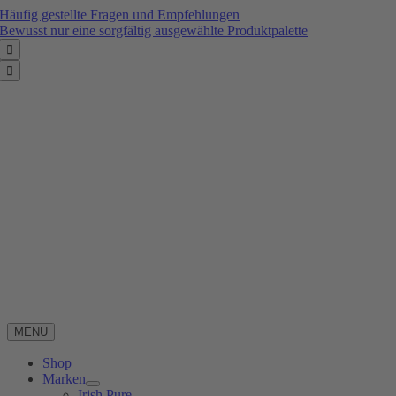
Zum
Häufig gestellte Fragen und Empfehlungen
Inhalt
Bewusst nur eine sorgfältig ausgewählte Produktpalette
springen


MENU
Shop
Marken
Irish Pure