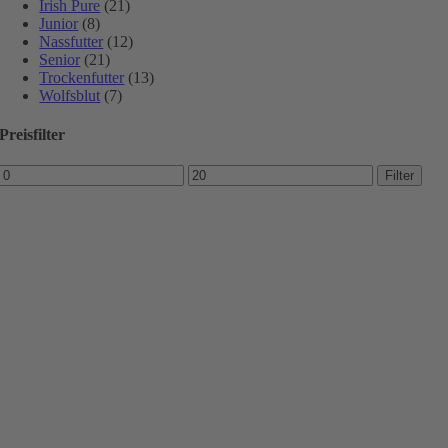
Irish Pure
(21)
Junior
(8)
Nassfutter
(12)
Senior
(21)
Trockenfutter
(13)
Wolfsblut
(7)
Preisfilter
Min.
Max.
Filter
Preis
Preis