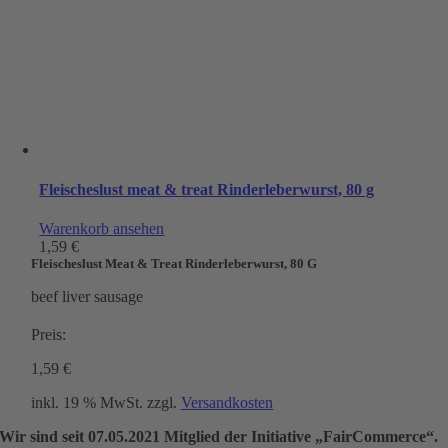
Fleischeslust meat & treat Rinderleberwurst, 80 g
Warenkorb ansehen
1,59
€
Fleischeslust Meat & Treat Rinderleberwurst, 80 G
beef liver sausage
Preis:
1,59
€
inkl. 19 % MwSt.
zzgl.
Versandkosten
Wir sind seit
07.05.2021
Mitglied der Initiative „FairCommerce“.