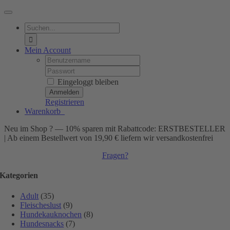
Toggle
Navigation
Suche
nach:
Mein Account
Username:
Password:
Eingeloggt bleiben
Registrieren
Warenkorb
0
Neu im Shop ? — 10% sparen mit Rabattcode: ERSTBESTELLER
| Ab einem Bestellwert von 19,90 € liefern wir versandkostenfrei
Fragen?
Kategorien
Adult
(35)
Fleischeslust
(9)
Hundekauknochen
(8)
Hundesnacks
(7)