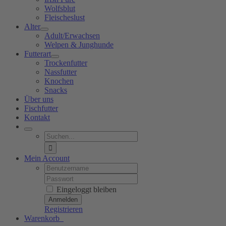
Wolfsblut
Fleischeslust
Alter
Adult/Erwachsen
Welpen & Junghunde
Futterart
Trockenfutter
Nassfutter
Knochen
Snacks
Über uns
Fischfutter
Kontakt
Suche
nach:
Mein Account
Username:
Password:
Eingeloggt bleiben
Registrieren
Warenkorb
0