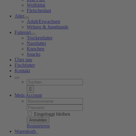
Wolfsblut
Fleischeslust
Alter
Adult/Erwachsen
Welpen & Junghunde
Futterart
Trockenfutter
Nassfutter
Knochen
Snacks
Über uns
Fischfutter
Kontakt
Suche
nach:
Mein Account
Username:
Password:
Eingeloggt bleiben
Registrieren
Warenkorb
0