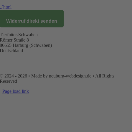
„`html
Widerruf direkt senden
Tierfutter-Schwaben
Römer Straße 8
86655 Harburg (Schwaben)
Deutschland
AGB
|
Datenschutz
|
Impressum
|
Kontakt
|
Mein
Konto
|
Versand
|
Widerruf
|
Zahlungsarten
© 2024 - 2026 • Made by neuburg-webdesign.de • All Rights
Reserved
Page load link
Nach
oben