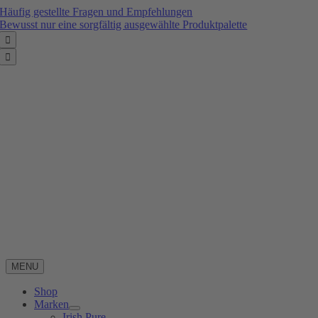
Zum
Häufig gestellte Fragen und Empfehlungen
Inhalt
Bewusst nur eine sorgfältig ausgewählte Produktpalette
springen


MENU
Shop
Marken
Irish Pure