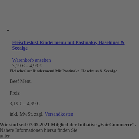
Fleischeslust Rindermenü mit Pastinake, Haselnuss &
Seealge
Warenkorb ansehen
3,19
€
–
4,99
€
Fleischeslust Rindermenü Mit Pastinake, Haselnuss & Seealge
Beef Menu
Preis:
3,19
€
–
4,99
€
inkl. MwSt.
zzgl.
Versandkosten
Wir sind seit
07.05.2021
Mitglied der Initiative „FairCommerce“.
Nähere Informationen hierzu finden Sie
unter
www.haendlerbund.de/faircommerce
.