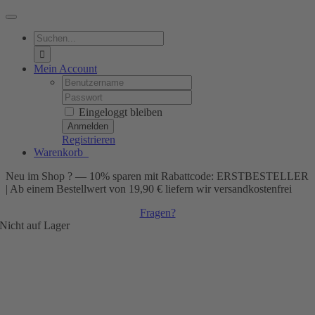
Toggle
Navigation
Suche
nach:
Mein Account
Username:
Password:
Eingeloggt bleiben
Registrieren
Warenkorb
0
Neu im Shop ? — 10% sparen mit Rabattcode: ERSTBESTELLER
| Ab einem Bestellwert von 19,90 € liefern wir versandkostenfrei
Fragen?
Nicht auf Lager