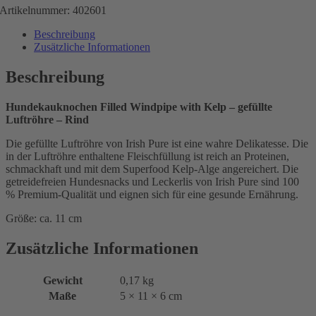
Artikelnummer: 402601
Beschreibung
Zusätzliche Informationen
Beschreibung
Hundekauknochen Filled Windpipe with Kelp – gefüllte
Luftröhre – Rind
Die gefüllte Luftröhre von Irish Pure ist eine wahre Delikatesse. Die
in der Luftröhre enthaltene Fleischfüllung ist reich an Proteinen,
schmackhaft und mit dem Superfood Kelp-Alge angereichert. Die
getreidefreien Hundesnacks und Leckerlis von Irish Pure sind 100
% Premium-Qualität und eignen sich für eine gesunde Ernährung.
Größe: ca. 11 cm
Zusätzliche Informationen
Gewicht
0,17 kg
Maße
5 × 11 × 6 cm