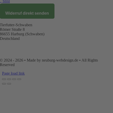
„`html
Widerruf direkt senden
Tierfutter-Schwaben
Römer Straße 8
86655 Harburg (Schwaben)
Deutschland
AGB
|
Datenschutz
|
Impressum
|
Kontakt
|
Mein
Konto
|
Versand
|
Widerruf
|
Zahlungsarten
© 2024 - 2026 • Made by neuburg-webdesign.de • All Rights
Reserved
Page load link
Nach
oben