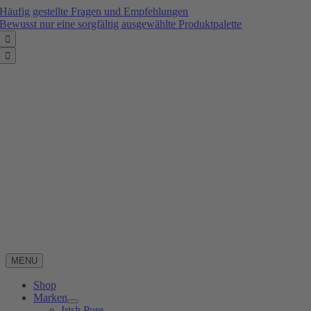
Zum
Häufig gestellte Fragen und Empfehlungen
Inhalt
Bewusst nur eine sorgfältig ausgewählte Produktpalette
springen


MENU
Shop
Marken
Irish Pure