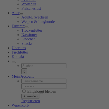
Wolfsblut
Fleischeslust
Alter
Adult/Erwachsen
Welpen & Junghunde
Futterart
Trockenfutter
Nassfutter
Knochen
Snacks
Über uns
Fischfutter
Kontakt
Suche
nach:
Mein Account
Username:
Password:
Eingeloggt bleiben
Registrieren
Warenkorb
0