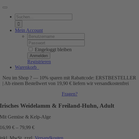
Toggle
Navigation
Suche
nach:
Mein Account
Username:
Password:
Eingeloggt bleiben
Registrieren
Warenkorb
0
Neu im Shop ? — 10% sparen mit Rabattcode: ERSTBESTELLER
| Ab einem Bestellwert von 19,90 € liefern wir versandkostenfrei
Fragen?
Irisches Weidelamm & Freiland-Huhn, Adult
Mit Gemüse & Kelp-Alge
16,99
€
–
79,99
€
inkl. MwSt.
zzgl.
Versandkosten