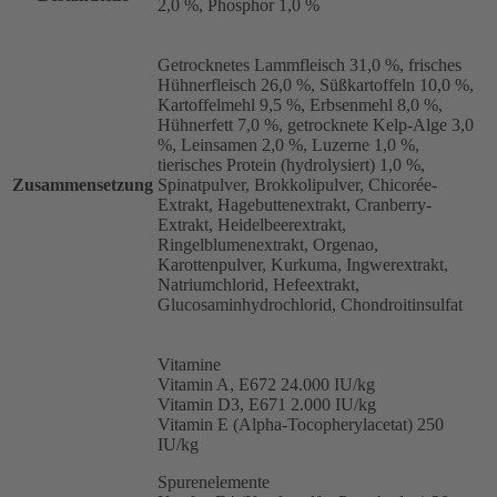
2,0 %, Phosphor 1,0 %
Getrocknetes Lammfleisch 31,0 %, frisches
Hühnerfleisch 26,0 %, Süßkartoffeln 10,0 %,
Kartoffelmehl 9,5 %, Erbsenmehl 8,0 %,
Hühnerfett 7,0 %, getrocknete Kelp-Alge 3,0
%, Leinsamen 2,0 %, Luzerne 1,0 %,
tierisches Protein (hydrolysiert) 1,0 %,
Zusammensetzung
Spinatpulver, Brokkolipulver, Chicorée-
Extrakt, Hagebuttenextrakt, Cranberry-
Extrakt, Heidelbeerextrakt,
Ringelblumenextrakt, Orgenao,
Karottenpulver, Kurkuma, Ingwerextrakt,
Natriumchlorid, Hefeextrakt,
Glucosaminhydrochlorid, Chondroitinsulfat
Vitamine
Vitamin A, E672 24.000 IU/kg
Vitamin D3, E671 2.000 IU/kg
Vitamin E (Alpha-Tocopherylacetat) 250
IU/kg
Spurenelemente