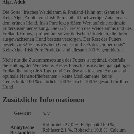
Alge, Adult
Die Sorte “Irisches Weidelamm & Freiland-Huhn mit Gemüse &
Kelp-Alge, Adult” von Irish Pure enthält hochwertige Zutaten aus
dem grünen Irland. Irish Pure legt größten Wert auf eine optimale
Futterzusammensetzung. Die 65 % Fleisch des Weidelamms und des
Freiland-Huhns, sprühen nur so vor tierischen Proteinen, die Ihren
ausgewachsenen Hund bestens versorgen. Der Rest des Futters
besteht zu 32 % aus irischem Gemüse und 3 % des „Superfoods“
Kelp-Alge. Irish Pure Produkte sind allesamt 100 % getreidefrei.
Nicht nur die Zusammensetzung des Futters ist optimal, ebenfalls
die Haltung der Weidetiere. Bestes Fleisch aus irischer, ganzjähriger
Freilandhaltung (365 Tage) und Gemüse aus irischem Anbau sind
optimale Nährstofflieferanten – keine Medikamente, keine
Gentechnik. 100 % natürlich, 100 % irisch, 100 % gesund für Ihren
Hund!
Zusätzliche Informationen
Gewicht
n. v.
Rohprotein 27,0 %, Fettgehalt 16,0 %,
Analytische
Rohfaser 2,1 %, Rohasche 10,8 %, Calcium
Bestandteile