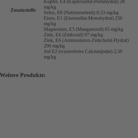
Kupfer, E4 (Kupfersulfat-Pentahydrat) 28
mg/kg
Zusatzstoffe
Selen, E8 (Natriumselenit) 0,33 mg/kg
Eisen, E1 (Eisensulfat-Monohydrat) 250
mg/kg
Magnesium, E5 (Manganoxid) 65 mg/kg
Zink, E6 (Zinkoxid) 97 mg/kg
Zink, E6 (Aminosäuren-Zinkchelat-Hydrat)
200 mg/kg
Jod E2 (wasserfreies Calciumjodat) 2,50
mg/kg
Weitere Produkte: