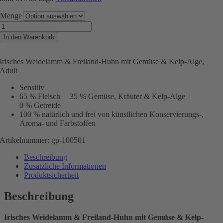
Menge
Irisches
Weidelamm
In den Warenkorb
&
Freiland-
Huhn,
Irisches Weidelamm & Freiland-Huhn mit Gemüse & Kelp-Alge,
Adult
Adult
Menge
Sensitiv
65 % Fleisch | 35 % Gemüse, Kräuter & Kelp-Alge |
0 % Getreide
100 % natürlich und frei von künstlichen Konservierungs-,
Aroma- und Farbstoffen
Artikelnummer: gp-100501
Beschreibung
Zusätzliche Informationen
Produktsicherheit
Beschreibung
Irisches Weidelamm & Freiland-Huhn mit Gemüse & Kelp-