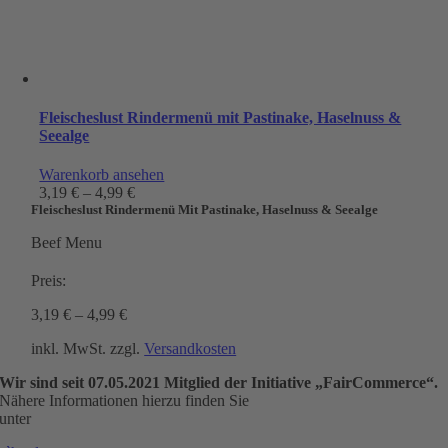
Fleischeslust Rindermenü mit Pastinake, Haselnuss &
Seealge
Warenkorb ansehen
3,19
€
–
4,99
€
Fleischeslust Rindermenü Mit Pastinake, Haselnuss & Seealge
Beef Menu
Preis:
3,19
€
–
4,99
€
inkl. MwSt.
zzgl.
Versandkosten
Wir sind seit
07.05.2021
Mitglied der Initiative „FairCommerce“.
Nähere Informationen hierzu finden Sie
unter
www.haendlerbund.de/faircommerce
.